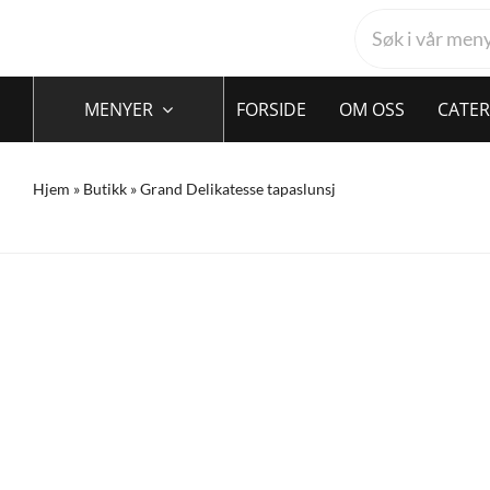
Skip
Search
to
for:
content
MENYER
FORSIDE
OM OSS
CATER
Hjem
»
Butikk
»
Grand Delikatesse tapaslunsj