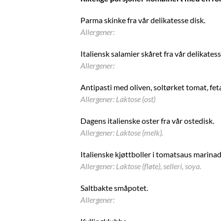
Parma skinke fra vår delikatesse disk.
Allergener:
Italiensk salamier skåret fra vår delikatess
Allergener:
Antipasti med oliven, soltørket tomat, fe
Allergener: Laktose (ost)
Dagens italienske oster fra vår ostedisk.
Allergener: Laktose (melk).
Italienske kjøttboller i tomatsaus marinad
Allergener: Laktose (fløte), selleri, soya.
Saltbakte småpotet.
Allergener: