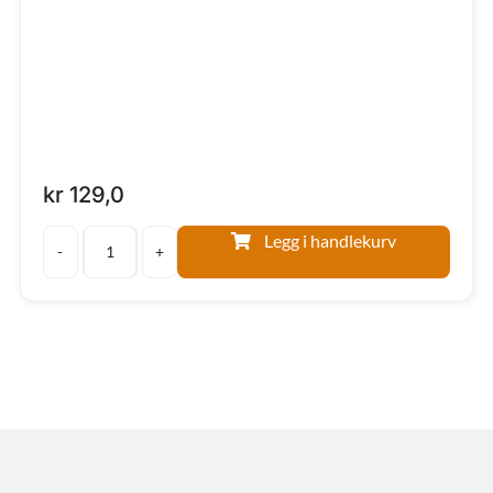
kr
129,0
Legg i handlekurv
Roastbeef
wrap
antall