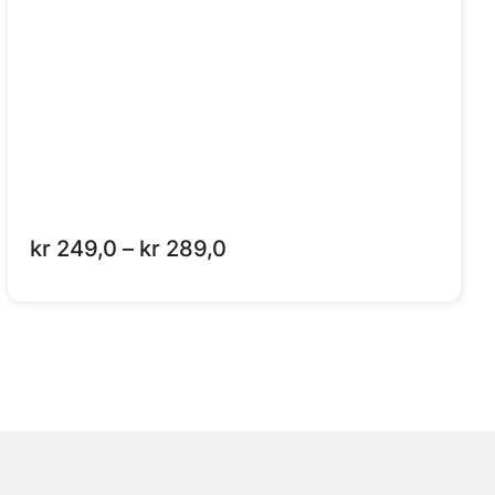
Prisområde:
kr
249,0
–
kr
289,0
kr 249,0
til
kr 289,0