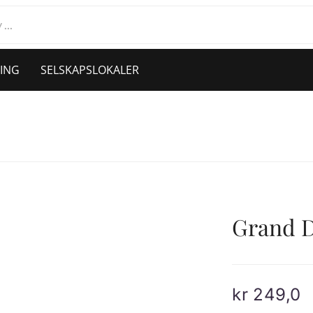
ING
SELSKAPSLOKALER
Grand D
kr
249,0