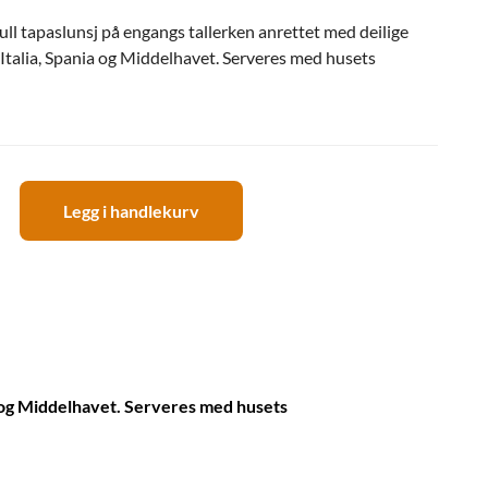
ull tapaslunsj på engangs tallerken anrettet med deilige
a Italia, Spania og Middelhavet. Serveres med husets
Legg i handlekurv
sse
sj
ia og Middelhavet. Serveres med husets