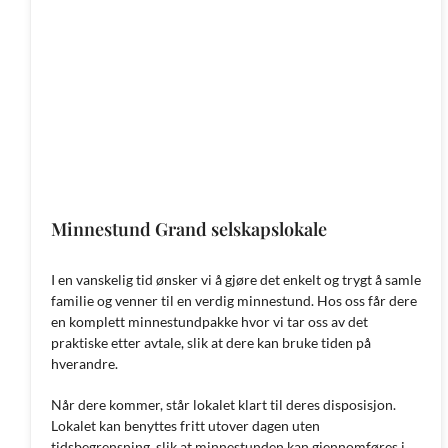
Minnestund Grand selskapslokale
I en vanskelig tid ønsker vi å gjøre det enkelt og trygt å samle
familie og venner til en verdig minnestund. Hos oss får dere
en komplett minnestundpakke hvor vi tar oss av det
praktiske etter avtale, slik at dere kan bruke tiden på
hverandre.
Når dere kommer, står lokalet klart til deres disposisjon.
Lokalet kan benyttes fritt utover dagen uten
tidsbegrensning, slik at minnestunden kan gjennomføres i