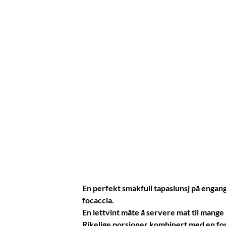
En perfekt smakfull tapaslunsj på engang
focaccia.
En lettvint måte å servere mat til mang
Rikelige porsjoner kombinert med en forn