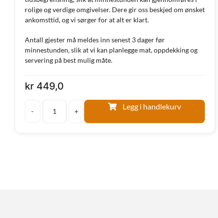
rolige og verdige omgivelser. Dere gir oss beskjed om ønsket
ankomsttid, og vi sørger for at alt er klart.
Antall gjester må meldes inn senest 3 dager før
minnestunden, slik at vi kan planlegge mat, oppdekking og
servering på best mulig måte.
kr
449,0
Legg i handlekurv
Minnestund
Grand
selskapslokale
antall