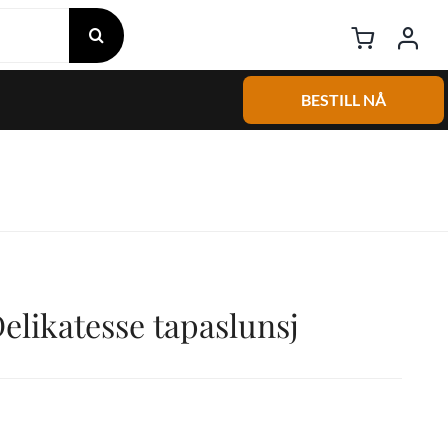
BESTILL NÅ
elikatesse tapaslunsj