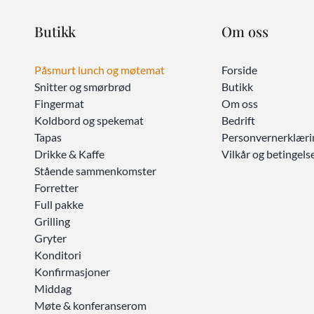
Butikk
Om oss
Påsmurt lunch og møtemat
Forside
Snitter og smørbrød
Butikk
Fingermat
Om oss
Koldbord og spekemat
Bedrift
Tapas
Personvernerklæri
Drikke & Kaffe
Vilkår og betingels
Stående sammenkomster
Forretter
Full pakke
Grilling
Gryter
Konditori
Konfirmasjoner
Middag
Møte & konferanserom