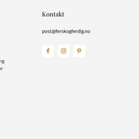
Kontakt
post@ferskogferdig.no
ng
er