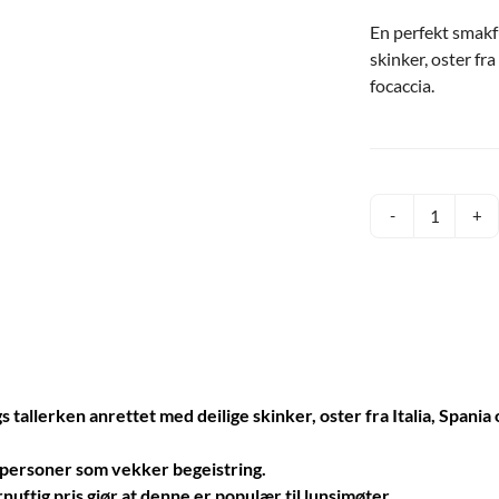
En perfekt smakf
skinker, oster fr
focaccia.
Grand
Delikate
tapaslun
antall
s tallerken anrettet med deilige skinker, oster fra Italia, Span
e personer som vekker begeistring.
uftig pris gjør at denne er populær til lunsjmøter.