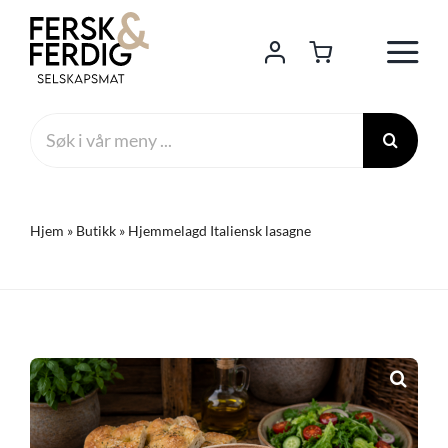
Skip
to
content
Search
for:
Hjem
»
Butikk
»
Hjemmelagd Italiensk lasagne