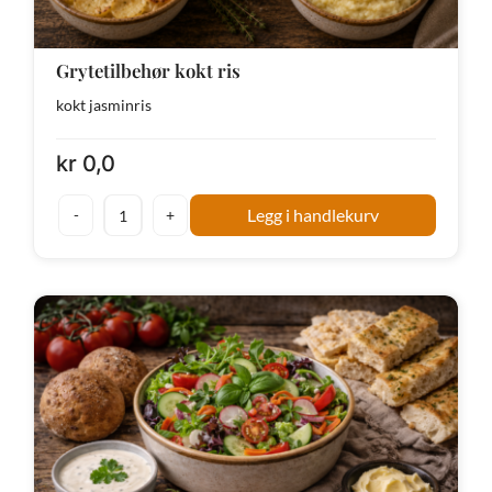
Grytetilbehør kokt ris
kokt jasminris
kr
0,0
Legg i handlekurv
Grytetilbehør
kokt
ris
antall