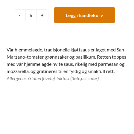
Legg i handlekurv
Hjemmelagd
Italiensk
lasagne
antall
Vår hjemmelagde, tradisjonelle kjøttsaus er laget med San
Marzano-tomater, grønnsaker og basilikum. Retten toppes
med vår hjemmelagde hvite saus, rikelig med parmesan og
mozzarella, og gratineres til en fyldig og smakfull rett.
Allergener: Gluten (hvete), laktose(fløte,ost,smør)