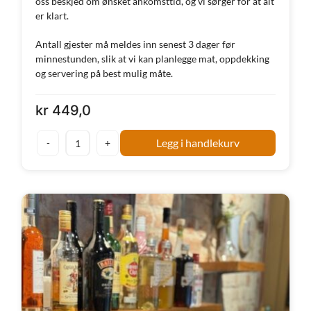
oss beskjed om ønsket ankomsttid, og vi sørger for at alt
er klart.
Antall gjester må meldes inn senest 3 dager før
minnestunden, slik at vi kan planlegge mat, oppdekking
og servering på best mulig måte.
kr
449,0
Legg i handlekurv
Minnestund
Grand
selskapslokale
antall