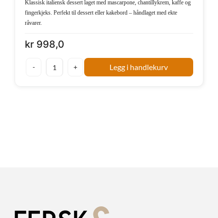
Klassisk italiensk dessert laget med mascarpone, chantillykrem, kaffe og
fingerkjeks. Perfekt til dessert eller kakebord – håndlaget med ekte
råvarer.
kr
998,0
Legg i handlekurv
Italiensk
tiramisu
kake
antall