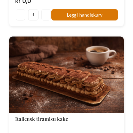
kr
0,0
Legg i handlekurv
Diverse
mat/forbruk
antall
Italiensk tiramisu kake