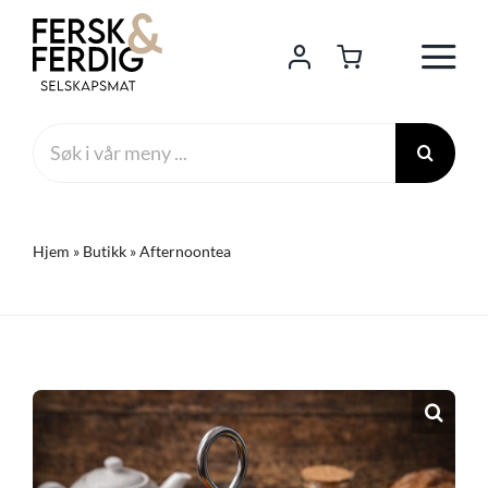
Skip
to
content
Search
for:
Hjem
»
Butikk
»
Afternoontea