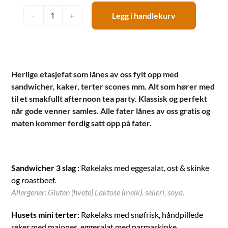
Legg i handlekurv
Afternoontea
antall
Herlige etasjefat som lånes av oss fylt opp med
sandwicher, kaker, terter scones mm
. Alt som hører med
til et smakfullt afternoon tea party. Klassisk og perfekt
når gode venner samles. Alle fater lånes av oss gratis og
maten kommer ferdig satt opp på fater.
Sandwicher 3 slag
: Røkelaks med eggesalat, ost & skinke
og roastbeef.
Allergener: Gluten (hvete) Laktose (melk), selleri, soya.
Husets mini terter
: Røkelaks med snøfrisk, håndpillede
reker med majones, eggesalat med parmaskinke.